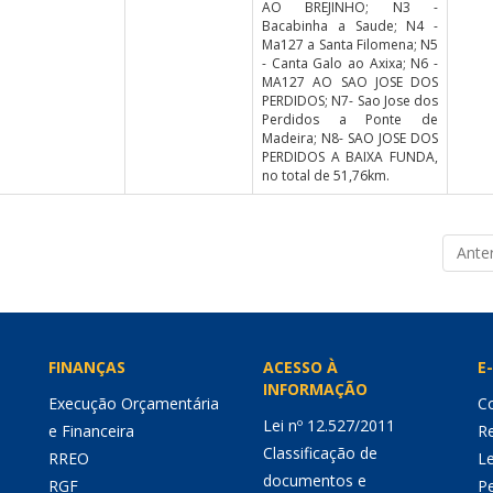
AO BREJINHO; N3 -
Bacabinha a Saude; N4 -
Ma127 a Santa Filomena; N5
- Canta Galo ao Axixa; N6 -
MA127 AO SAO JOSE DOS
PERDIDOS; N7- Sao Jose dos
Perdidos a Ponte de
Madeira; N8- SAO JOSE DOS
PERDIDOS A BAIXA FUNDA,
no total de 51,76km.
Anter
FINANÇAS
ACESSO À
E-
INFORMAÇÃO
Execução Orçamentária
Co
Lei nº 12.527/2011
e Financeira
Re
Classificação de
RREO
Le
documentos e
RGF
P