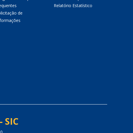
equentes
Relatório Estatístico
licitação de
nformações
- SIC
00