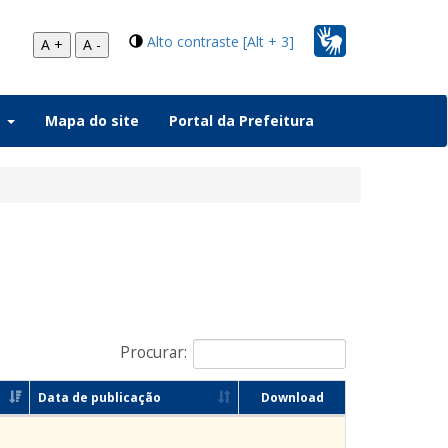
Alto contraste [Alt + 3]
A +
A -
a
Mapa do site
Portal da Prefeitura
Procurar:
Data de publicação
Download