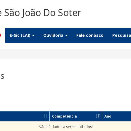
e São João Do Soter
9
E-Sic (LAI)
Ouvidoria
Fale conosco
Pesquis
as
Competência
Ano
Não há dados a serem exibidos!