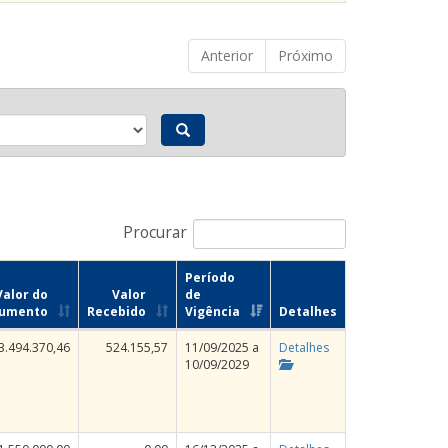
Anterior
Próximo
Procurar
Período
Valor do
Valor
de
rumento
Recebido
Vigência
Detalhes
3.494.370,46
524.155,57
11/09/2025 a
Detalhes
10/09/2029