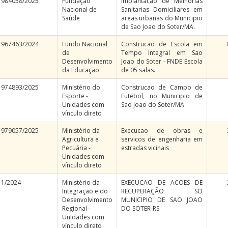
984058/2025
Fundação
Implantacao de Melhorias
Nacional de
Sanitarias Domiciliares em
Saúde
areas urbanas do Municipio
de Sao Joao do Soter/MA.
967463/2024
Fundo Nacional
Construcao de Escola em
de
Tempo Integral em Sao
Desenvolvimento
Joao do Soter - FNDE Escola
da Educação
de 05 salas.
974893/2025
Ministério do
Construcao de Campo de
Esporte -
Futebol, no Municipio de
Unidades com
Sao Joao do Soter/MA.
vínculo direto
979057/2025
Ministério da
Execucao de obras e
Agricultura e
servicos de engenharia em
Pecuária -
estradas vicinais
Unidades com
vínculo direto
1/2024
Ministério da
EXECUCAO DE ACOES DE
Integração e do
RECUPERAÇÃO SO
Desenvolvimento
MUNICIPIO DE SAO JOAO
Regional -
DO SOTER-RS
Unidades com
vínculo direto