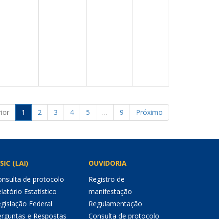
ior
1
2
3
4
5
…
9
Próximo
SIC (LAI)
OUVIDORIA
nsulta de protocolo
Registro de
latório Estatístico
manifestação
gislação Federal
Regulamentação
erguntas e Respostas
Consulta de protocolo