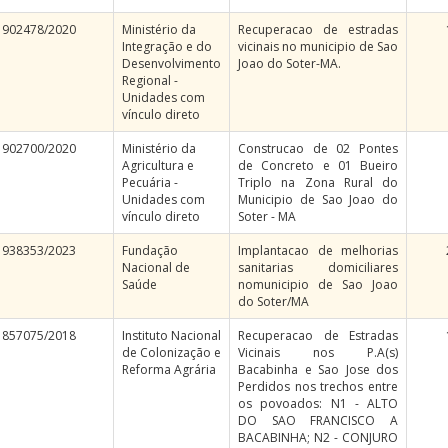
902478/2020
Ministério da
Recuperacao de estradas
Integração e do
vicinais no municipio de Sao
Desenvolvimento
Joao do Soter-MA.
Regional -
Unidades com
vínculo direto
902700/2020
Ministério da
Construcao de 02 Pontes
Agricultura e
de Concreto e 01 Bueiro
Pecuária -
Triplo na Zona Rural do
Unidades com
Municipio de Sao Joao do
vínculo direto
Soter - MA
938353/2023
Fundação
Implantacao de melhorias
Nacional de
sanitarias domiciliares
Saúde
nomunicipio de Sao Joao
do Soter/MA
857075/2018
Instituto Nacional
Recuperacao de Estradas
de Colonização e
Vicinais nos P.A(s)
Reforma Agrária
Bacabinha e Sao Jose dos
Perdidos nos trechos entre
os povoados: N1 - ALTO
DO SAO FRANCISCO A
BACABINHA; N2 - CONJURO