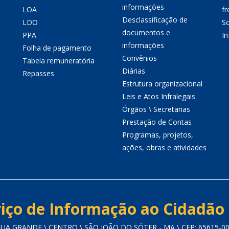
informações
LOA
fr
Desclassificação de
LDO
So
documentos e
PPA
I
informações
Folha de pagamento
Convênios
Tabela remuneratória
Diárias
Repasses
Estrutura organizacional
Leis e Atos Infralegais
Órgãos \ Secretarias
Prestação de Contas
Programas, projetos,
ações, obras e atividades
iço de Informação ao Cidadão 
UA GRANDE \ CENTRO \ SÃO JOÃO DO SÓTER - MA \ CEP: 65615-0