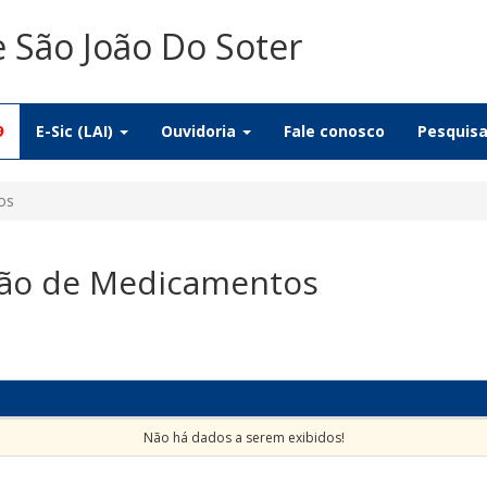
e São João Do Soter
9
E-Sic (LAI)
Ouvidoria
Fale conosco
Pesquis
os
ção de Medicamentos
Não há dados a serem exibidos!