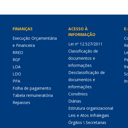
FINANÇAS
ACESSO À
E-
INFORMAÇÃO
Execução Orçamentária
Co
Lei nº 12.527/2011
e Financeira
Re
Classificação de
RREO
Le
documentos e
RGF
P
informações
LOA
fr
Desclassificação de
LDO
So
documentos e
PPA
I
informações
Folha de pagamento
Convênios
Tabela remuneratória
Diárias
Repasses
Estrutura organizacional
Leis e Atos Infralegais
Órgãos \ Secretarias