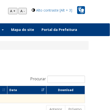
Alto contraste [Alt + 3]
A +
A -
a
Mapa do site
Portal da Prefeitura
Procurar
Data
Download
Anterior
Próximo