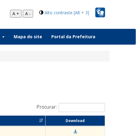
Alto contraste [Alt + 3]
A +
A -
a
Mapa do site
Portal da Prefeitura
Procurar:
Download