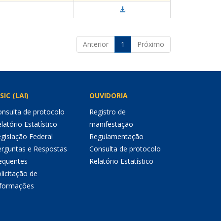
Anterior
1
Próximo
SIC (LAI)
OUVIDORIA
nsulta de protocolo
Registro de
latório Estatístico
manifestação
gislação Federal
Regulamentação
erguntas e Respostas
Consulta de protocolo
equentes
Relatório Estatístico
licitação de
nformações