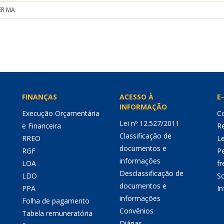
ER MA
FINANÇAS
ACESSO À
E-
INFORMAÇÃO
Execução Orçamentária
Co
Lei nº 12.527/2011
e Financeira
Re
Classificação de
RREO
Le
documentos e
RGF
P
informações
LOA
fr
Desclassificação de
LDO
So
documentos e
PPA
I
informações
Folha de pagamento
Convênios
Tabela remuneratória
Diárias