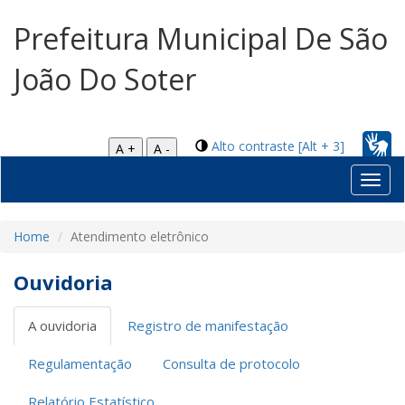
Prefeitura Municipal De São
João Do Soter
Alto contraste [Alt + 3]
A +
A -
Toggl
navig
Home
Atendimento eletrônico
Ouvidoria
A ouvidoria
Registro de manifestação
Regulamentação
Consulta de protocolo
Relatório Estatístico